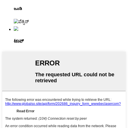
ಜೂಡಿ
ಟಾಪ್