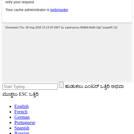
ಹುಡುಕಲು ಎಂಟರ್ ಒತ್ತಿರಿ ಅಥವಾ
ಮುಚ್ಚಲು ESC ಒತ್ತಿರಿ
English
French
German
Portuguese
Spanish
Russian