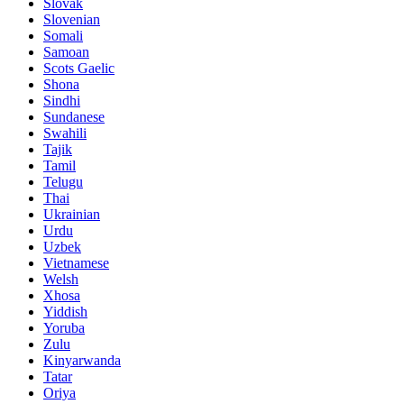
Slovak
Slovenian
Somali
Samoan
Scots Gaelic
Shona
Sindhi
Sundanese
Swahili
Tajik
Tamil
Telugu
Thai
Ukrainian
Urdu
Uzbek
Vietnamese
Welsh
Xhosa
Yiddish
Yoruba
Zulu
Kinyarwanda
Tatar
Oriya